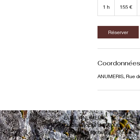
euros
1 h
1
155 €
Réserver
Coordonnée
ANUMERIS, Rue de 
EURL ANUMERIS
Capital social de 5000€
2 rue de la fontaine
25800 Etray