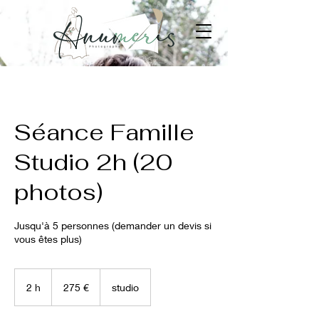
Séance Famille
Studio 2h (20
photos)
Jusqu'à 5 personnes (demander un devis si
vous êtes plus)
275
euros
2 h
2
275 €
studio
h