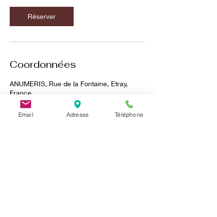
Réserver
Coordonnées
ANUMERIS, Rue de la Fontaine, Etray,
France
Email
Adresse
Téléphone
EURL ANUMERIS
Capital social de 5000€
2 rue de la fontaine
25800 Etray
jeremy@anumeris.fr
Siret :
91310313100011