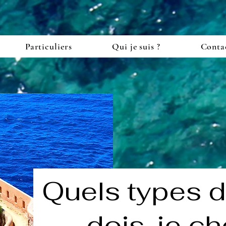
Particuliers
Qui je suis ?
Conta
Quels types 
dois-je cho