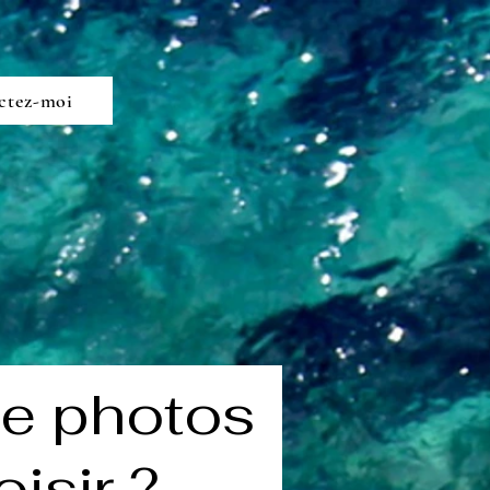
ctez-moi
de photos
isir ?